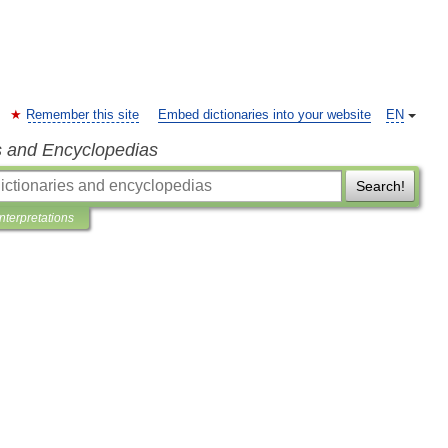
Remember this site
Embed dictionaries into your website
EN
s and Encyclopedias
Search!
Interpretations