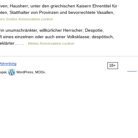
ven; Hausherr; unter den griechischen Kaisern Ehrentitel für
en, Statthalter von Provinzen und bevorrechtete Vasallen,
ers Großes Konversations-Lexikon
nn unumschränkter, willkürlicher Herrscher; Despotīe,
 eines einzelnen oder auch einer Volksklasse; despōtisch,
ufgeklärter… …
Kleines Konversations-Lexikon
Advertising
18+
upal,
WordPress, MODx.