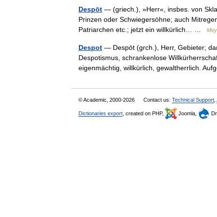
Despōt
— (griech.), »Herr«, insbes. von Skla
Prinzen oder Schwiegersöhne; auch Mitregent
Patriarchen etc.; jetzt ein willkürlich… …
Mey
Despot
— Despōt (grch.), Herr, Gebieter; da
Despotismus, schrankenlose Willkürherrschaft
eigenmächtig, willkürlich, gewaltherrlich. A
© Academic, 2000-2026
Contact us:
Technical Support
,
Dictionaries export
, created on PHP,
Joomla,
Dr