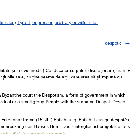
te ruler
/
Tyrant
,
oppressor
,
arbitrary or wilful ruler
despótic
tate şi în evul mediu) Conducător cu puteri discreţionare; tiran. ♦
acţiunile sale, nu ţine seama de alţii, care vrea să şi impună cu
 a Byzantine court title Despotism, a form of government in which
ividual or a small group People with the surname Despot: Despot
Erkennbar fremd (15. Jh.) Entlehnung. Entlehnt aus gr. despótēs
menrückung des Hauses Herr . Das Hinterglied ist umgebildet aus
gisches Wörterbuch der deutschen sprache