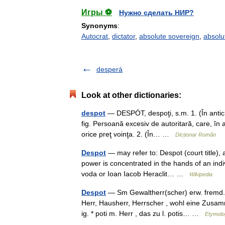
Игры ⚽
Нужно сделать НИР?
Synonyms
:
Autocrat
,
dictator
,
absolute sovereign
,
absolu
desperá
Look at other dictionaries:
despot
— DESPÓT, despoţi, s.m. 1. (În antichi
fig. Persoană excesiv de autoritară, care, în 
orice preţ voinţa. 2. (În… …
Dicționar Român
Despot
— may refer to: Despot (court title),
power is concentrated in the hands of an ind
voda or Ioan Iacob Heraclit… …
Wikipedia
Despot
— Sm Gewaltherr(scher) erw. fremd. 
Herr, Hausherr, Herrscher , wohl eine Zusam
ig. * poti m. Herr , das zu l. potis… …
Etymolo