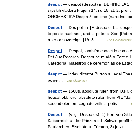
despot
— dèspot (dȅspot) m DEFINICIJA 1. po
srpskih vladara krajem 14. i u 15. st. 2. pren.
ONOMASTIKA Déspa ž. os. ime (narodno,
Despot
— Des pot, n. [F. despote, LL. despotu
to po sis husband, and L. potens. See {Potent}
ruler or sovereign. [1913… …
The Collaborative 
Despot
— Despot, también conocido como Ale
Def Jux Records. Despot se mudó a Forest Hi
Categoría: Maestros de ceremonias de Es
despot
— index dictator Burton s Legal Thesa
powe …
Law dictionary
despot
— 1560s, absolute ruler, from O.Fr. 
household, lord, absolute ruler, from PIE *de
second element cognate with L. potis,… …
Despot
— (v. gr. Despŏtes), 1) Herr von Skla
Kaiserreich u. der Prinzen od. Schwiegersöhn
Patriarchen, Bischöfe u. Fürsten; 3) jetzt…