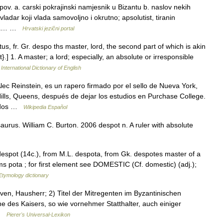
v. a. carski pokrajinski namjesnik u Bizantu b. naslov nekih
 vladar koji vlada samovoljno i okrutno; apsolutist, tiranin
 sa… …
Hrvatski jezični portal
s, fr. Gr. despo ths master, lord, the second part of which is akin
.] 1. A master; a lord; especially, an absolute or irresponsible
International Dictionary of English
c Reinstein, es un rapero firmado por el sello de Nueva York,
lls, Queens, después de dejar los estudios en Purchase College.
tados …
Wikipedia Español
urus. William C. Burton. 2006 despot n. A ruler with absolute
despot (14c.), from M.L. despota, from Gk. despotes master of a
ms pota ; for first element see DOMESTIC (Cf. domestic) (adj.);
Etymology dictionary
ven, Hausherr; 2) Titel der Mitregenten im Byzantinischen
e des Kaisers, so wie vornehmer Statthalter, auch einiger
 …
Pierer's Universal-Lexikon