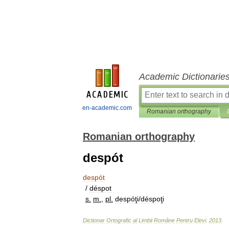
Academic Dictionarie
en-academic.com
Romanian orthography
Romanian orthography
despót
despót
/
déspot
s
.
m
.
,
pl
.
despóţi
/
déspoţi
Dictionar
Ortografic
al
Limbii
Române
Pentru
Elevi
.
2013
.